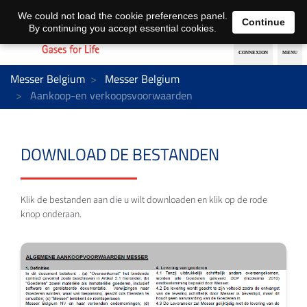
Nederlands
français
We could not load the cookie preferences panel.
Continue
By continuing you accept essential cookies.
Messer Belgium
Messer Belgium
Aankoop-en verkoopsvoorwaarden
DOWNLOAD DE BESTANDEN
Klik de bestanden aan die u wilt downloaden en klik op de rode
knop onderaan.