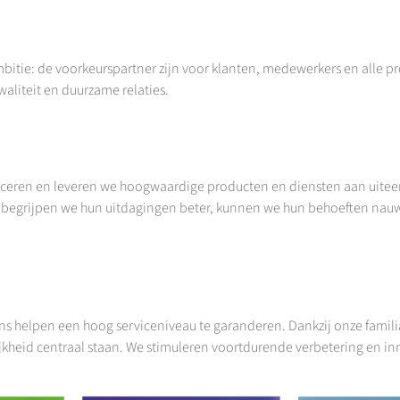
tie: de voorkeurs­partner zijn voor klanten, medewerkers en alle p
aliteit en duurzame relaties.
roduceren en leveren we hoogwaardige producten en diensten aan uite
an, begrijpen we hun uitdagingen beter, kunnen we hun behoeften nau
 ons helpen een hoog serviceniveau te garanderen. Dankzij onze fami
jkheid centraal staan. We stimuleren voortdurende verbetering en in