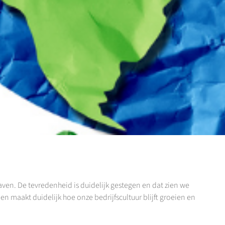
aven. De tevredenheid is duidelijk gestegen en dat zien we
n en maakt duidelijk hoe onze
bedrijfscultuur blijft groeien en